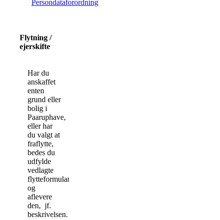
Persondataforordning
Flytning /
ejerskifte
Har du
anskaffet
enten
grund eller
bolig i
Paaruphave,
eller har
du valgt at
fraflytte,
bedes du
udfylde
vedlagte
flytteformular
og
aflevere
den, jf.
beskrivelsen.